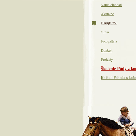
Náplň činnosti
Aktuálne
Darujte 2%
O nás
Fotogaléria
Kontakt
Projekty
Školenie Pády z ko
Kniha "Pohoda s ko