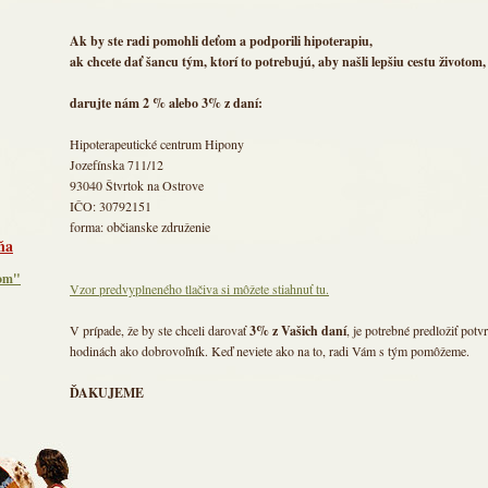
Ak by ste radi pomohli deťom a podporili hipoterapiu,
ak chcete dať šancu tým, ktorí to potrebujú, aby našli lepšiu cestu životom,
darujte nám 2 % alebo 3% z daní:
Hipoterapeutické centrum Hipony
Jozefínska 711/12
93040 Štvrtok na Ostrove
IČO: 30792151
forma: občianske združenie
ňa
ňom"
Vzor predvyplneného tlačiva si môžete stiahnuť tu.
V prípade, že by ste chceli darovať
3% z Vašich daní
, je potrebné predložiť pot
hodinách ako dobrovoľník. Keď neviete ako na to, radi Vám s tým pomôžeme.
ĎAKUJEME